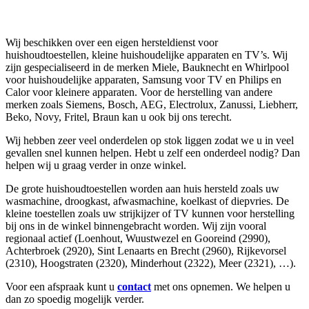
Wij beschikken over een eigen hersteldienst voor
huishoudtoestellen, kleine huishoudelijke apparaten en TV’s. Wij
zijn gespecialiseerd in de merken Miele, Bauknecht en Whirlpool
voor huishoudelijke apparaten, Samsung voor TV en Philips en
Calor voor kleinere apparaten. Voor de herstelling van andere
merken zoals Siemens, Bosch, AEG, Electrolux, Zanussi, Liebherr,
Beko, Novy, Fritel, Braun kan u ook bij ons terecht.
Wij hebben zeer veel onderdelen op stok liggen zodat we u in veel
gevallen snel kunnen helpen. Hebt u zelf een onderdeel nodig? Dan
helpen wij u graag verder in onze winkel.
De grote huishoudtoestellen worden aan huis hersteld zoals uw
wasmachine, droogkast, afwasmachine, koelkast of diepvries. De
kleine toestellen zoals uw strijkijzer of TV kunnen voor herstelling
bij ons in de winkel binnengebracht worden. Wij zijn vooral
regionaal actief (Loenhout, Wuustwezel en Gooreind (2990),
Achterbroek (2920), Sint Lenaarts en Brecht (2960), Rijkevorsel
(2310), Hoogstraten (2320), Minderhout (2322), Meer (2321), …).
Voor een afspraak kunt u
contact
met ons opnemen. We helpen u
dan zo spoedig mogelijk verder.